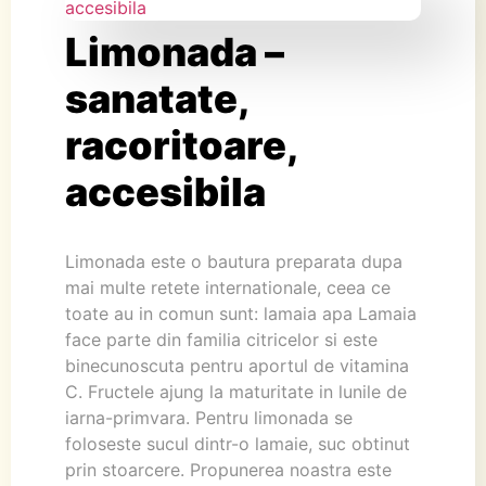
Limonada –
sanatate,
racoritoare,
accesibila
Limonada este o bautura preparata dupa
mai multe retete internationale, ceea ce
toate au in comun sunt: lamaia apa Lamaia
face parte din familia citricelor si este
binecunoscuta pentru aportul de vitamina
C. Fructele ajung la maturitate in lunile de
iarna-primvara. Pentru limonada se
foloseste sucul dintr-o lamaie, suc obtinut
prin stoarcere. Propunerea noastra este