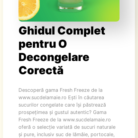
Ghidul Complet
pentru O
Decongelare
Corectă
Descoperă gama Fresh Freeze de la
www.sucdelamaie.ro Ești în căutarea
sucurilor congelate care își păstrează
prospețimea și gustul autentic? Gama
Fresh Freeze de la www.sucdelamaie.ro
oferă o selecție variată de sucuri naturale
și pure, inclusiv suc de lămâie, portocale,