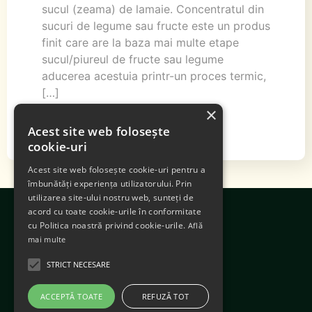
sucul (zeama) de lamaie. Concentratul din
sucuri de legume sau fructe este un produs
finit care are la baza mai multe etape
sucul/piureul de fructe sau legume
aducerea acestuia printr-un proces termic,
[…]
×
Acest site web folosește
cookie-uri
Acest site web folosește cookie-uri pentru a
îmbunătăți experiența utilizatorului. Prin
utilizarea site-ului nostru web, sunteți de
acord cu toate cookie-urile în conformitate
cu Politica noastră privind cookie-urile.
Află
mai multe
STRICT NECESARE
ACCEPTĂ TOATE
REFUZĂ TOT