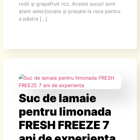
rodii și grapefruit roz. Aceste sucuri sunt
atent selecționate și presate la rece pentru
a păstra […]
Suc de lamaie
pentru limonada
FRESH FREEZE 7
ani de experienta