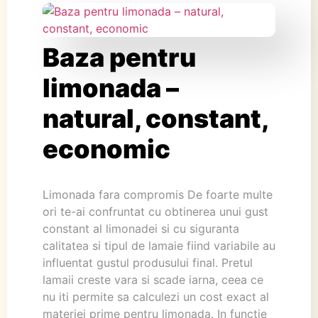
Baza pentru
limonada –
natural, constant,
economic
Limonada fara compromis De foarte multe
ori te-ai confruntat cu obtinerea unui gust
constant al limonadei si cu siguranta
calitatea si tipul de lamaie fiind variabile au
influentat gustul produsului final. Pretul
lamaii creste vara si scade iarna, ceea ce
nu iti permite sa calculezi un cost exact al
materiei prime pentru limonada. In functie