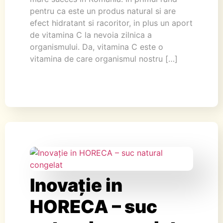
pentru ca este un produs natural si are
efect hidratant si racoritor, in plus un aport
de vitamina C la nevoia zilnica a
organismului. Da, vitamina C este o
vitamina de care organismul nostru […]
Inovație in
HORECA – suc